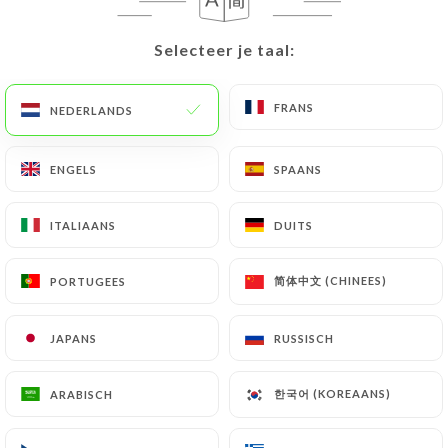
NL
MENU
Selecteer je taal:
Selecteer je taal:
FRANS
FRANS
NEDERLANDS
NEDERLANDS
ENGELS
ENGELS
SPAANS
SPAANS
/
HOME
CONTACT
Contact
ITALIAANS
ITALIAANS
DUITS
DUITS
简体中文 (CHINEES)
简体中文 (CHINEES)
PORTUGEES
PORTUGEES
JAPANS
JAPANS
RUSSISCH
RUSSISCH
한국어 (KOREAANS)
한국어 (KOREAANS)
ARABISCH
ARABISCH
Le Jasmin