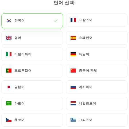
언어 선택:
언어 선택:
메뉴
KO
프랑스어
프랑스어
한국어
한국어
영어
영어
스페인어
스페인어
이탈리아어
이탈리아어
독일어
독일어
/
홈
연락처
연락처
포르투갈어
포르투갈어
중국어 간체
중국어 간체
일본어
일본어
러시아어
러시아어
아랍어
아랍어
네덜란드어
네덜란드어
Le Jasmin
체코어
체코어
그리스어
그리스어