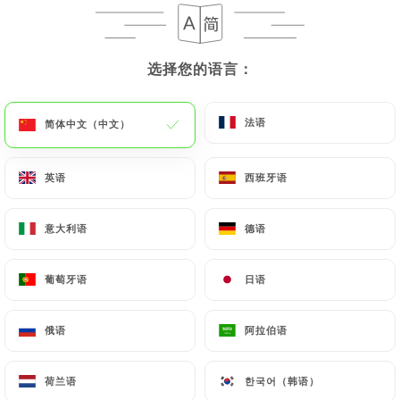
Tchelokabab koubideh
Brochette de viande hachée, tomates grillées, riz
选择您的语言：
选择您的语言：
parfumé
16.00€
法语
法语
简体中文（中文）
简体中文（中文）
Zerechk polo ba morgh
英语
英语
西班牙语
西班牙语
Poulet, riz parfumé aux épices iraniennes
17.00€
意大利语
意大利语
德语
德语
Jouje kabab
葡萄牙语
葡萄牙语
日语
日语
Brochettes de coquelet macéré dans le jus de
citron vert, safran, oignons, riz parfumé et tomates
grillées
俄语
俄语
阿拉伯语
阿拉伯语
18.00€
荷兰语
荷兰语
한국어（韩语）
한국어（韩语）